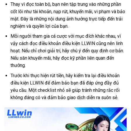
Thay vì đọc toàn bộ, bạn nên tập trung vào những phần
cốt lõi như tài khoản, nạp rút, khuyến mãi, vi phạm và bảo
mật. Đây là những nội dung ảnh hưởng trực tiếp đến trải
nghiệm và quyền lợi của bạn.
Mỗi người tham gia cá cược với mục đích khác nhau, vì
vậy cách đọc điều khoản điều kiện LLWIN cũng nên linh
hoạt. Nếu chỉ chơi giải trí, hãy chú ý đến quy định cơ bản.
Nếu săn khuyến mãi, hãy đọc kỹ phần liên quan đến
thưởng.
Trước khi thực hiện rút tiền, hãy kiểm tra lại điều khoản
điều kiện LLWIN để đảm bảo bạn đã đáp ứng đầy đủ
yêu cầu. Một checklist nhỏ sẽ giúp tránh những rắc rối
không đáng có và đảm bảo giao dịch diễn ra suôn sẻ.