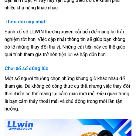
bạn linh hoạt, vì vậy hãy tận dụng điều đó để khám phá
nhiều khả năng khác nhau.
Theo dõi cập nhật
Sảnh xổ số LLWIN thường xuyên cải tiến để mang lại trải
nghiệm tốt hơn. Việc cập nhật thông tin sẽ giúp bạn không
bỏ lỡ những thay đổi thú vị. Những cải tiến này có thể giúp
quá trình tham gia trở nên tiện lợi và hấp dẫn hơn.
Chơi xổ số đúng lúc
Một số người thường chọn những khung giờ khác nhau để
tham gia. Dù không có công thức cụ thể, nhưng việc thay đổi
thời điểm có thể mang lại cảm giác mới mẻ. Điều quan trọng
là bạn cảm thấy thoải mái và chủ động trong mỗi lần tận
hưởng.