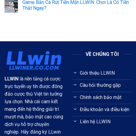
Game Bắn Cá Rút Tiền Mặt LLWIN: Chơi Là Có Tiền
Phồng
Thuật
B79
bình
14
Toán
LLWIN:
luận
Thật Ngay?
Th4
Quay
Cơ
ở
&
Chế
Nổ
Không
Mẹo
Quay
Hũ
có
Vào
Và
90
bình
Chơi
Mẹo
Liên
luận
Trên
Săn
Tục
ở
LLWIN
Jackpot
Vượt
Game
Dễ
Ngưỡng
Bắn
Nổ
–
Cá
Dữ
Rút
Liệu
Tiền
VỀ CHÚNG TÔI
Vòng
Mặt
Quay
LLWIN:
Thưởng
Chơi
Tại
Là
NOHU90
Có
Giới thiệu LLWIN
Tiền
Thật
LLWIN
là nền tảng cá cược
Ngay?
Câu hỏi thường gặp
trực tuyến uy tín được đông
đảo cược thủ Việt tin tưởng
Chính sách bảo mật
lựa chọn. Nhà cái cam kết
mang đến hệ thống giải trí
Điều khoản và điều kiện
mượt mà, bảo mật cao cùng
Liên hệ LLWIN
dịch vụ hỗ trợ chuyên
nghiệp. Hãy đăng ký LLwin