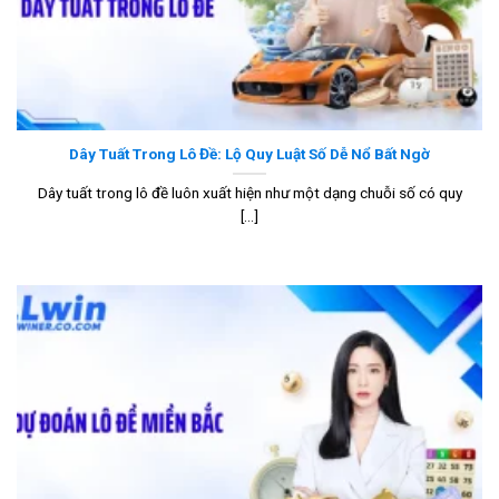
Dây Tuất Trong Lô Đề: Lộ Quy Luật Số Dễ Nổ Bất Ngờ
Dây tuất trong lô đề luôn xuất hiện như một dạng chuỗi số có quy
[...]