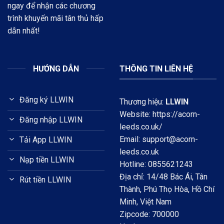
ngay để nhận các chương
trình khuyến mãi tân thủ hấp
dẫn nhất!
HƯỚNG DẪN
THÔNG TIN LIÊN HỆ
Đăng ký LLWIN
Thương hiệu:
LLWIN
Website:
https://acorn-
Đăng nhập LLWIN
leeds.co.uk/
Email:
support@acorn-
Tải App LLWIN
leeds.co.uk
Nạp tiền LLWIN
Hotline:
0855621243
Địa chỉ:
14/48 Bác Ái, Tân
Rút tiền LLWIN
Thành, Phú Thọ Hòa, Hồ Chí
Minh, Việt Nam
Zipcode: 700000