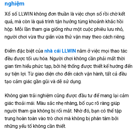
nghiệm
Xổ số LLWIN không đơn thuần là việc chọn số rồi chờ kết
quả, mà còn là quá trình tận hưởng từng khoảnh khắc hồi
hộp. Mỗi lần tham gia giống như một cuộc phiêu lưu nhỏ,
người chơi vừa thư giãn vừa thử vận may theo cách riêng.
Điểm đặc biệt của
nhà cái LLWIN
nằm ở việc mọi thao tác
đều được tối ưu hóa. Người chơi không cần phải mất thời
gian tìm hiểu phức tạp, bởi hệ thống được thiết kế hướng đến
sự tiện lợi. Từ giao diện cho đến cách vận hành, tất cả đều
tạo cảm giác gần gũi và dễ sử dụng.
Không gian trải nghiệm cũng được đầu tư để mang lại cảm
giác thoải mái. Màu sắc nhẹ nhàng, bố cục rõ ràng giúp
người tham gia không bị rối mắt. Nhờ đó, bạn có thể tập
trung hoàn toàn vào trò chơi mà không bị phân tâm bởi
những yếu tố không cần thiết.