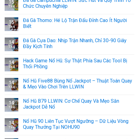
Đá Gà Campuchia LLWIN: Sức Hút Và Quy Trình Tổ
Cập
Đảo
bình
15
Chuẩn
Hay
luận
Chức Chuyên Nghiệp
Th4
Xác
Hiểu
ở
2026
Lầm
Khuyến
Không
–
Mãi
có
Đá Gà Thomo: Hé Lộ Trận Đấu Đỉnh Cao Ít Người
Sự
LLWIN
bình
15
Thật
Nạp
luận
Biết
Th4
Phía
Lần
ở
Sau
Đầu
Đá
Không
Gây
–
Gà
có
Đá Gà Cựa Dao: Nhịp Trận Nhanh, Chỉ 30-90 Giây
Sốc
Gây
Campuchia
bình
14
Sốc
LLWIN:
luận
Đầy Kịch Tính
Th4
Với
Sức
ở
Ưu
Hút
Đá
Không
Đãi
Và
Gà
có
Hack Game Nổ Hũ: Sự Thật Phía Sau Các Tool Bị
Cực
Quy
Thomo:
bình
14
Lớn
Trình
Hé
luận
Thổi Phồng
Th4
Tổ
Lộ
ở
Chức
Trận
Đá
Không
Chuyên
Đấu
Gà
có
Nổ Hũ Five88 Bùng Nổ Jackpot – Thuật Toán Quay
Nghiệp
Đỉnh
Cựa
bình
14
Cao
Dao:
luận
& Mẹo Vào Chơi Trên LLWIN
Th4
Ít
Nhịp
ở
Người
Trận
Hack
Không
Biết
Nhanh,
Game
có
Nổ Hũ B79 LLWIN: Cơ Chế Quay Và Mẹo Săn
Chỉ
Nổ
bình
14
30-
Hũ:
luận
Jackpot Dễ Nổ
Th4
90
Sự
ở
Giây
Thật
Nổ
Không
Đầy
Phía
Hũ
có
Nổ Hũ 90 Liên Tục Vượt Ngưỡng – Dữ Liệu Vòng
Kịch
Sau
Five88
bình
14
Tính
Các
Bùng
luận
Quay Thưởng Tại NOHU90
Th4
Tool
Nổ
ở
Bị
Jackpot
Nổ
Không
Thổi
–
Hũ
có