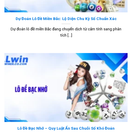
Dự Đoán Lô Đề Miền Bắc: Lộ Diện Chu Kỳ Số Chuẩn Xác
Dự đoán lô đề miền Bắc đang chuyển dịch từ cảm tính sang phân
tích [...]
Lô Đề Bạc Nhớ – Quy Luật Ẩn Sau Chuỗi Số Khó Đoán