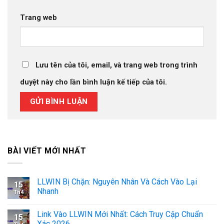
Trang web
Lưu tên của tôi, email, và trang web trong trình
duyệt này cho lần bình luận kế tiếp của tôi.
BÀI VIẾT MỚI NHẤT
LLWIN Bị Chặn: Nguyên Nhân Và Cách Vào Lại
15
Nhanh
Th4
Không
có
Link Vào LLWIN Mới Nhất: Cách Truy Cập Chuẩn
bình
15
luận
Xác 2026