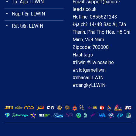
Email:
support@acorn-
Tải App LLWIN
leeds.co.uk
Nạp tiền LLWIN
Hotline:
0855621243
Địa chỉ:
14/48 Bác Ái, Tân
Rút tiền LLWIN
Thành, Phú Thọ Hòa, Hồ Chí
Minh, Việt Nam
Zipcode: 700000
Hashtags
#llwin #llwincasino
#slotgamellwin
#nhacaiLLWIN
#dangkyLLWIN