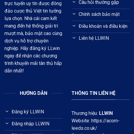
Câu hỏi thường gặp
trực tuyến uy tín được đông
đảo cược thủ Việt tin tưởng
Chính sách bảo mật
lựa chọn. Nhà cái cam kết
mang đến hệ thống giải trí
Điều khoản và điều kiện
mượt mà, bảo mật cao cùng
Liên hệ LLWIN
dịch vụ hỗ trợ chuyên
nghiệp. Hãy đăng ký LLwin
ngay để nhận các chương
trình khuyến mãi tân thủ hấp
dẫn nhất!
HƯỚNG DẪN
THÔNG TIN LIÊN HỆ
Đăng ký LLWIN
Thương hiệu:
LLWIN
Website:
https://acorn-
Đăng nhập LLWIN
leeds.co.uk/